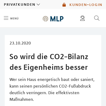
MLP
privatkunden
kunden-login
menü
Inhalt
diese website durchsuchen
mlp berater finden
23.10.2020
So wird die CO2-Bilanz
des Eigenheims besser
Wer sein Haus energetisch baut oder saniert,
kann seinen persönlichen CO2-Fußabdruck
deutlich verringern. Die effektivsten
Maßnahmen.