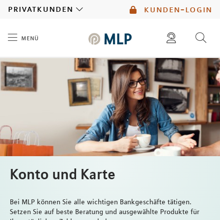
MLP
privatkunden
kunden-login
menü
Inhalt
diese website durchsuchen
mlp berater finden
Konto und Karte
Bei MLP können Sie alle wichtigen Bankgeschäfte tätigen.
Setzen Sie auf beste Beratung und ausgewählte Produkte für