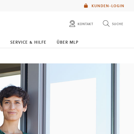
KUNDEN-LOGIN
kontakt
suche
diese website durchsuchen
service & hilfe
über mlp
mlp berater finden