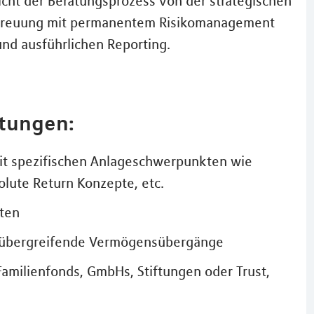
icht der Beratungsprozess von der strategischen
etreuung mit permanentem Risikomanagement
und ausführlichen Reporting.
stungen:
it spezifischen Anlageschwerpunkten wie
olute Return Konzepte, etc.
ten
n übergreifende Vermögensübergänge
amilienfonds, GmbHs, Stiftungen oder Trust,