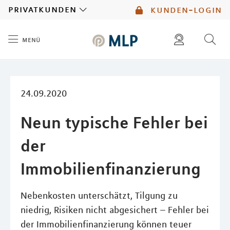
MLP
privatkunden
kunden-login
menü
Inhalt
diese website durchsuchen
mlp berater finden
24.09.2020
Neun typische Fehler bei
der
Immobilienfinanzierung
Nebenkosten unterschätzt, Tilgung zu
niedrig, Risiken nicht abgesichert – Fehler bei
der Immobilienfinanzierung können teuer