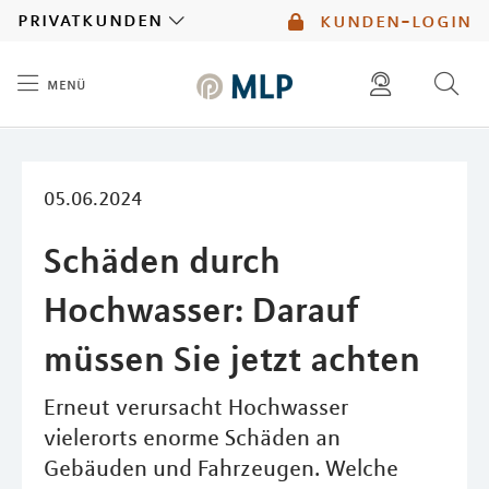
MLP
privatkunden
kunden-login
menü
Inhalt
diese website durchsuchen
mlp berater finden
05.06.2024
Schäden durch
Hochwasser: Darauf
müssen Sie jetzt achten
Erneut verursacht Hochwasser
vielerorts enorme Schäden an
Gebäuden und Fahrzeugen. Welche